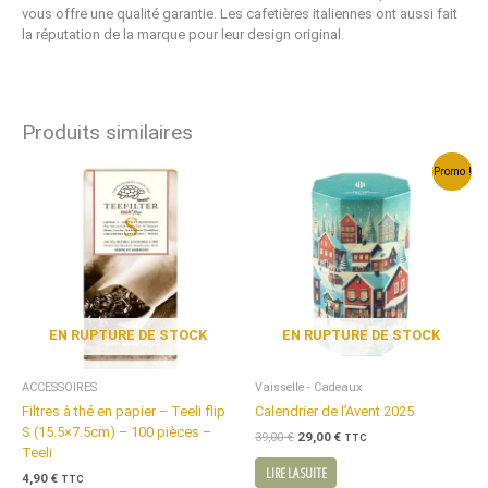
vous offre une qualité garantie. Les cafetières italiennes ont aussi fait
la réputation de la marque pour leur design original.
Produits similaires
Le
Le
Promo !
prix
prix
initial
actuel
était :
est :
39,00 €.
29,00 €.
EN RUPTURE DE STOCK
EN RUPTURE DE STOCK
ACCESSOIRES
Vaisselle - Cadeaux
Filtres à thé en papier – Teeli flip
Calendrier de l’Avent 2025
S (15.5×7.5cm) – 100 pièces –
39,00
€
29,00
€
TTC
Teeli
LIRE LA SUITE
4,90
€
TTC