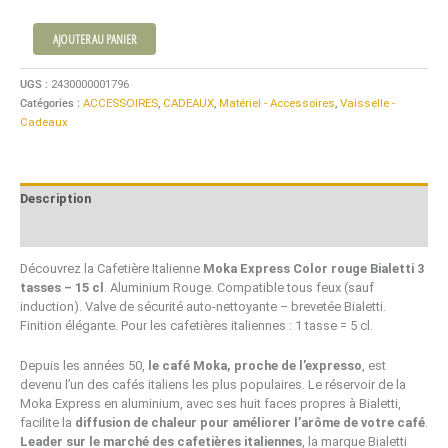
AJOUTER AU PANIER
UGS :
2430000001796
Catégories :
ACCESSOIRES
,
CADEAUX
,
Matériel - Accessoires
,
Vaisselle -
Cadeaux
Description
Avis (0)
Découvrez la Cafetière Italienne
Moka Express Color
rouge
Bialetti 3
tasses – 15 cl
. Aluminium Rouge. Compatible tous feux (sauf
induction). Valve de sécurité auto-nettoyante – brevetée Bialetti.
Finition élégante. Pour les cafetières italiennes : 1 tasse = 5 cl.
Depuis les années 50,
le café Moka, proche de l’expresso
, est
devenu l’un des cafés italiens les plus populaires. Le réservoir de la
Moka Express en aluminium, avec ses huit faces propres à Bialetti,
facilite la
diffusion de chaleur pour améliorer l’arôme de votre café
.
Leader sur le marché des cafetières italiennes
, la marque Bialetti