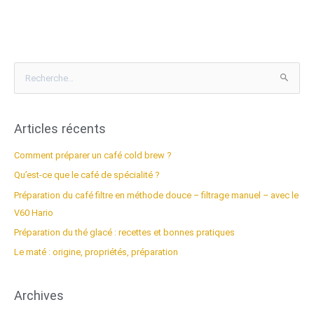
R
e
c
Articles récents
h
e
Comment préparer un café cold brew ?
r
Qu’est-ce que le café de spécialité ?
c
Préparation du café filtre en méthode douce – filtrage manuel – avec le
h
V60 Hario
e
Préparation du thé glacé : recettes et bonnes pratiques
r
Le maté : origine, propriétés, préparation
:
Archives