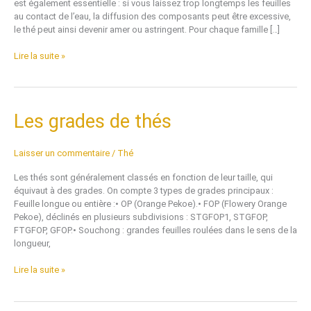
est également essentielle : si vous laissez trop longtemps les feuilles
au contact de l’eau, la diffusion des composants peut être excessive,
le thé peut ainsi devenir amer ou astringent. Pour chaque famille […]
Lire la suite »
Les
Les grades de thés
grades
de
Laisser un commentaire
/
Thé
thés
Les thés sont généralement classés en fonction de leur taille, qui
équivaut à des grades. On compte 3 types de grades principaux :
Feuille longue ou entière :• OP (Orange Pekoe).• FOP (Flowery Orange
Pekoe), déclinés en plusieurs subdivisions : STGFOP1, STGFOP,
FTGFOP, GFOP.• Souchong : grandes feuilles roulées dans le sens de la
longueur,
Lire la suite »