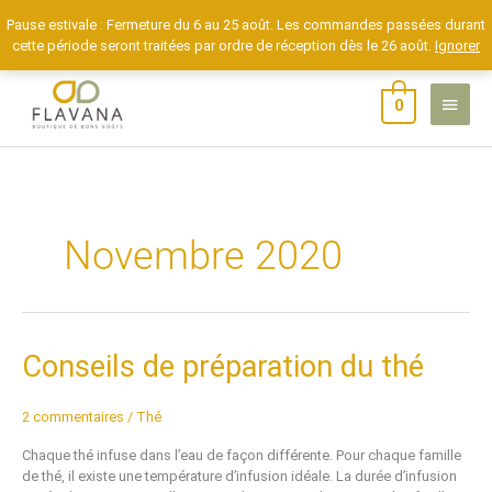
Aller
Pause estivale : Fermeture du 6 au 25 août. Les commandes passées durant
au
cette période seront traitées par ordre de réception dès le 26 août.
Ignorer
contenu
MENU
0
PRINCIP
Novembre 2020
Conseils
Conseils de préparation du thé
de
préparation
2 commentaires
/
Thé
du
thé
Chaque thé infuse dans l’eau de façon différente. Pour chaque famille
de thé, il existe une température d’infusion idéale. La durée d’infusion